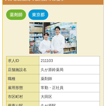
薬剤師
東京都
求人ID
211103
店舗施設名
久が原鈴薬局
職種
薬剤師
雇用形態
常勤・正社員
市区町村
大田区
最寄り駅
久が原駅