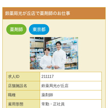
鈴薬局光が丘店で薬剤師のお仕事
薬剤師
東京都
求人ID
211117
店舗施設名
鈴薬局光が丘店
職種
薬剤師
雇用形態
常勤・正社員