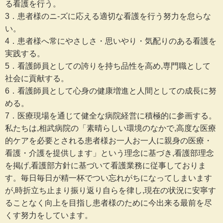
る看護を行う。
3．患者様のニ-ズに応える適切な看護を行う努力を怠らな
い。
4．患者様へ常にやさしさ・思いやり・気配りのある看護を
実践する。
5．看護師員としての誇りを持ち品性を高め,専門職として
社会に貢献する。
6．看護師員として心身の健康増進と人間としての成長に努
める。
7．医療現場を通じて健全な病院経営に積極的に参画する。
私たちは,相武病院の「素晴らしい環境のなかで,高度な医療
的ケアを必要とされる患者様お一人お一人に親身の医療・
看護・介護を提供します」という理念に基づき,看護部理念
を掲げ,看護部方針に基づいて看護業務に従事しておりま
す。毎日毎日が精一杯でつい忘れがちになってしまいます
が,時折立ち止まり振り返り自らを律し,現在の状況に安寧す
ることなく向上を目指し患者様のために今出来る最前を尽
くす努力をしています。