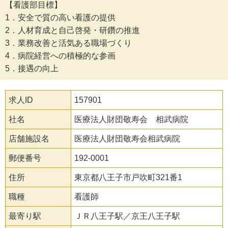
【看護部目標】
1．安全で質の高い看護の提供
2．人材育成と自己啓発・研鑽の推進
3．業務改善と活気ある職場づくり
4．病院経営への積極的な参画
5．接遇の向上
求人ID
157901
社名
医療法人財団敬寿会 相武病院
店舗施設名
医療法人財団敬寿会相武病院
郵便番号
192-0001
住所
東京都八王子市戸吹町321番1
職種
看護師
最寄り駅
ＪＲ八王子駅／京王八王子駅